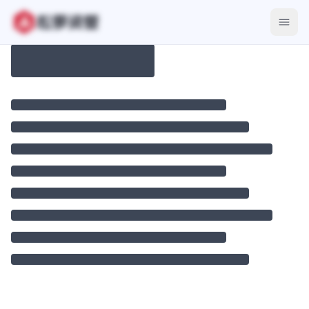
LaunchPad